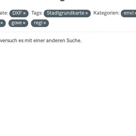
ate:
DXF
Tags:
Stadtgrundkarte
Kategorien:
envi
i
gove
regi
 versuch es mit einer anderen Suche.