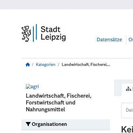
Zum Hauptinhalt wechseln
Datensätze
O
Kategorien
Landwirtschaft, Fischerei,...
Landwirtschaft, Fischerei,
Forstwirtschaft und
Nahrungsmittel
Organisationen
Ke