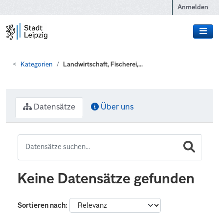
Zum Hauptinhalt wechseln
Anmelden
Kategorien
Landwirtschaft, Fischerei,...
Datensätze
Über uns
Keine Datensätze gefunden
Sortieren nach