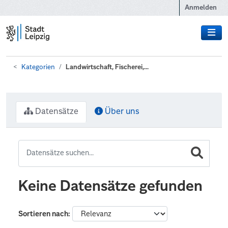
Zum Hauptinhalt wechseln
Anmelden
Kategorien
Landwirtschaft, Fischerei,...
Datensätze
Über uns
Keine Datensätze gefunden
Sortieren nach