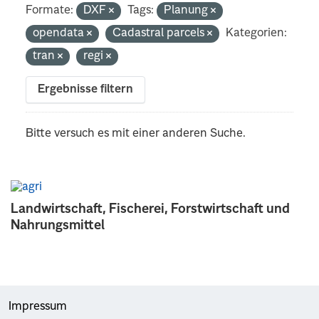
Formate:
DXF
Tags:
Planung
opendata
Cadastral parcels
Kategorien:
tran
regi
Ergebnisse filtern
Bitte versuch es mit einer anderen Suche.
Landwirtschaft, Fischerei, Forstwirtschaft und
Nahrungsmittel
Impressum