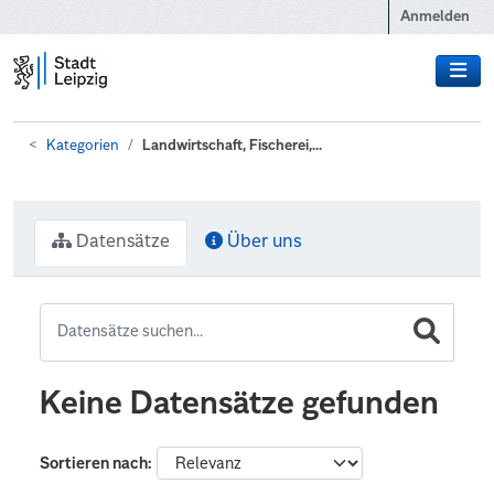
Zum Hauptinhalt wechseln
Anmelden
Kategorien
Landwirtschaft, Fischerei,...
Datensätze
Über uns
Keine Datensätze gefunden
Sortieren nach