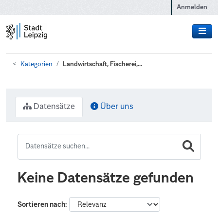
Zum Hauptinhalt wechseln
Anmelden
Kategorien
Landwirtschaft, Fischerei,...
Datensätze
Über uns
Keine Datensätze gefunden
Sortieren nach