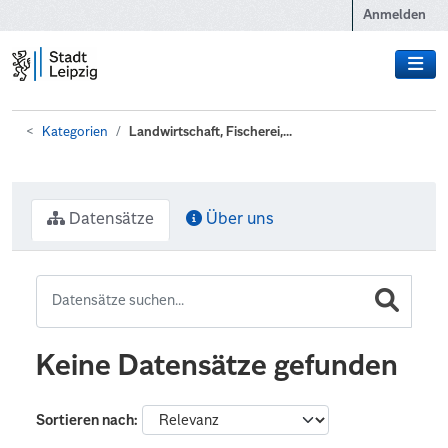
Zum Hauptinhalt wechseln
Anmelden
Kategorien
Landwirtschaft, Fischerei,...
Datensätze
Über uns
Keine Datensätze gefunden
Sortieren nach