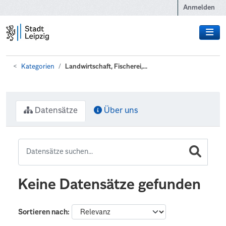
Zum Hauptinhalt wechseln
Anmelden
Kategorien
Landwirtschaft, Fischerei,...
Datensätze
Über uns
Keine Datensätze gefunden
Sortieren nach