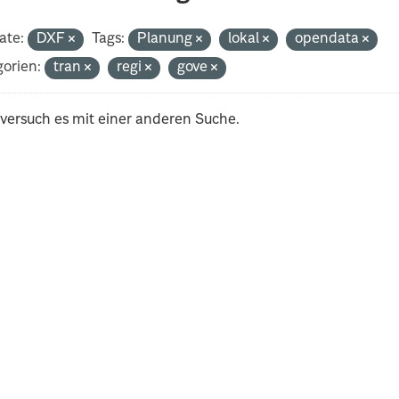
ate:
DXF
Tags:
Planung
lokal
opendata
orien:
tran
regi
gove
 versuch es mit einer anderen Suche.