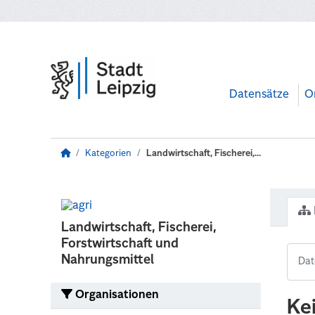
Zum Hauptinhalt wechseln
Datensätze
O
Kategorien
Landwirtschaft, Fischerei,...
Landwirtschaft, Fischerei,
Forstwirtschaft und
Nahrungsmittel
Organisationen
Ke