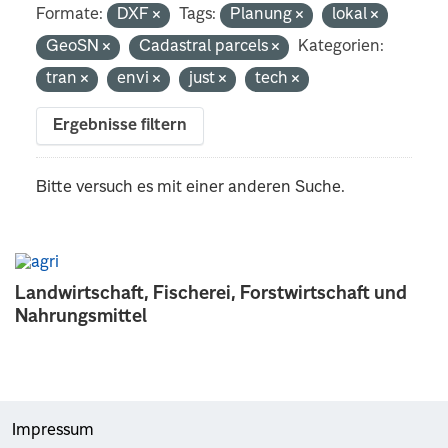
Formate:
DXF
Tags:
Planung
lokal
GeoSN
Cadastral parcels
Kategorien:
tran
envi
just
tech
Ergebnisse filtern
Bitte versuch es mit einer anderen Suche.
Landwirtschaft, Fischerei, Forstwirtschaft und
Nahrungsmittel
Impressum