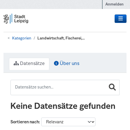
Zum Hauptinhalt wechseln
Anmelden
Kategorien
Landwirtschaft, Fischerei,...
Datensätze
Über uns
Keine Datensätze gefunden
Sortieren nach