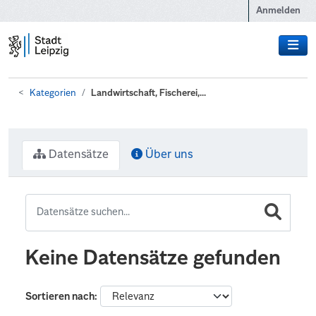
Zum Hauptinhalt wechseln
Anmelden
Kategorien
Landwirtschaft, Fischerei,...
Datensätze
Über uns
Keine Datensätze gefunden
Sortieren nach