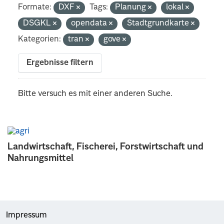
Formate:
DXF
Tags:
Planung
lokal
DSGKL
opendata
Stadtgrundkarte
Kategorien:
tran
gove
Ergebnisse filtern
Bitte versuch es mit einer anderen Suche.
Landwirtschaft, Fischerei, Forstwirtschaft und
Nahrungsmittel
Impressum