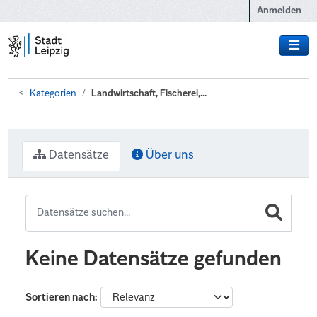
Zum Hauptinhalt wechseln
Anmelden
Kategorien
Landwirtschaft, Fischerei,...
Datensätze
Über uns
Keine Datensätze gefunden
Sortieren nach