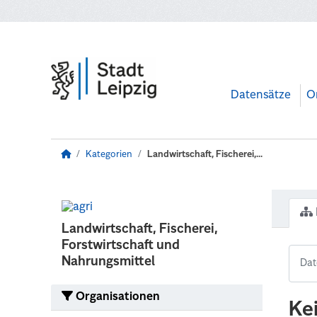
Zum Hauptinhalt wechseln
Datensätze
O
Kategorien
Landwirtschaft, Fischerei,...
Landwirtschaft, Fischerei,
Forstwirtschaft und
Nahrungsmittel
Organisationen
Ke