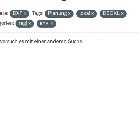
ate:
DXF
Tags:
Planung
lokal
DSGKL
orien:
regi
envi
 versuch es mit einer anderen Suche.