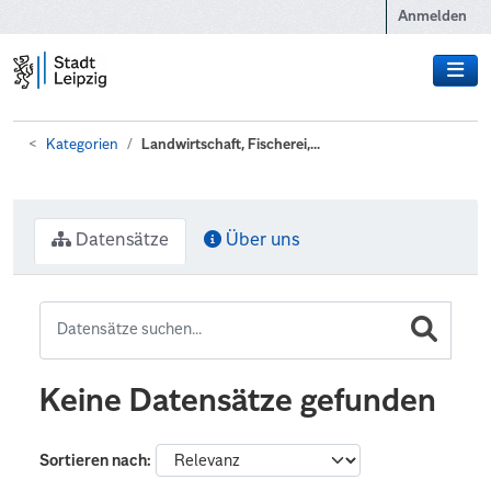
Zum Hauptinhalt wechseln
Anmelden
Kategorien
Landwirtschaft, Fischerei,...
Datensätze
Über uns
Keine Datensätze gefunden
Sortieren nach