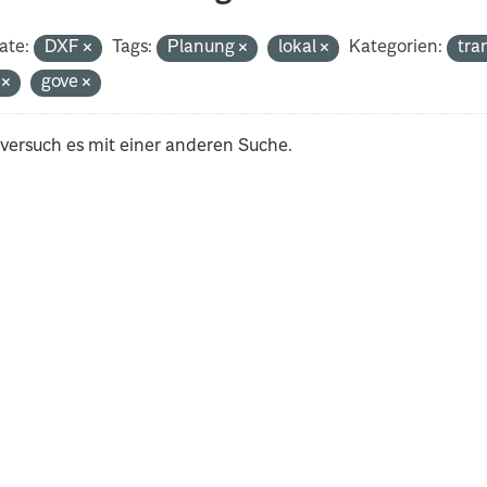
ate:
DXF
Tags:
Planung
lokal
Kategorien:
tra
i
gove
 versuch es mit einer anderen Suche.