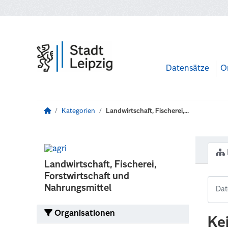
Zum Hauptinhalt wechseln
Datensätze
O
Kategorien
Landwirtschaft, Fischerei,...
Landwirtschaft, Fischerei,
Forstwirtschaft und
Nahrungsmittel
Organisationen
Ke