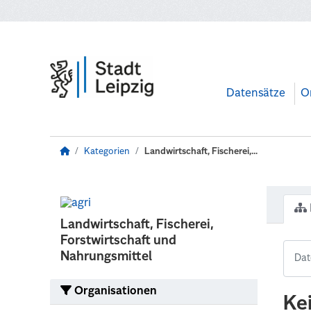
Zum Hauptinhalt wechseln
Datensätze
O
Kategorien
Landwirtschaft, Fischerei,...
Landwirtschaft, Fischerei,
Forstwirtschaft und
Nahrungsmittel
Organisationen
Ke