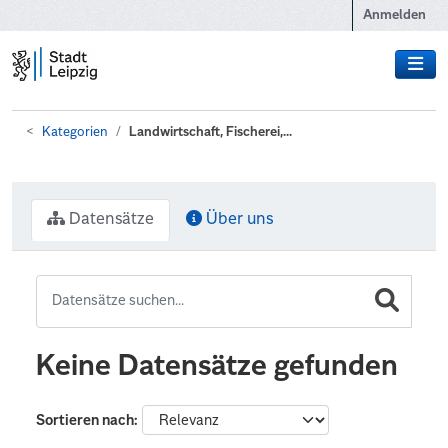
Zum Hauptinhalt wechseln
Anmelden
Kategorien
Landwirtschaft, Fischerei,...
Datensätze
Über uns
Keine Datensätze gefunden
Sortieren nach