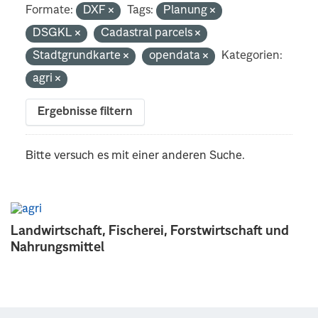
Formate:
DXF
Tags:
Planung
DSGKL
Cadastral parcels
Stadtgrundkarte
opendata
Kategorien:
agri
Ergebnisse filtern
Bitte versuch es mit einer anderen Suche.
Landwirtschaft, Fischerei, Forstwirtschaft und
Nahrungsmittel