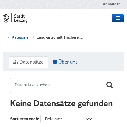
Zum Hauptinhalt wechseln
Anmelden
Kategorien
Landwirtschaft, Fischerei,...
Datensätze
Über uns
Keine Datensätze gefunden
Sortieren nach