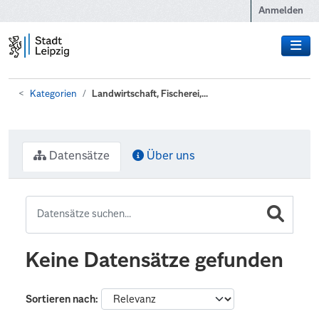
Zum Hauptinhalt wechseln
Anmelden
Kategorien
Landwirtschaft, Fischerei,...
Datensätze
Über uns
Keine Datensätze gefunden
Sortieren nach