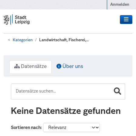
Zum Hauptinhalt wechseln
Anmelden
Kategorien
Landwirtschaft, Fischerei,...
Datensätze
Über uns
Keine Datensätze gefunden
Sortieren nach