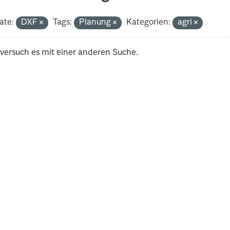
ate:
DXF
Tags:
Planung
Kategorien:
agri
 versuch es mit einer anderen Suche.