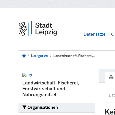
Zum Hauptinhalt wechseln
Datensätze
O
Kategorien
Landwirtschaft, Fischerei,...
Landwirtschaft, Fischerei,
Forstwirtschaft und
Nahrungsmittel
Organisationen
Ke