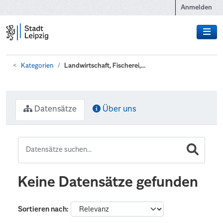
Zum Hauptinhalt wechseln
Anmelden
Kategorien
Landwirtschaft, Fischerei,...
Datensätze
Über uns
Keine Datensätze gefunden
Sortieren nach