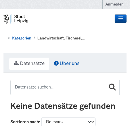
Zum Hauptinhalt wechseln
Anmelden
Kategorien
Landwirtschaft, Fischerei,...
Datensätze
Über uns
Keine Datensätze gefunden
Sortieren nach