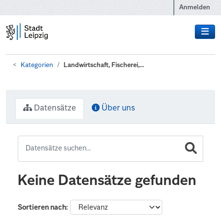
Zum Hauptinhalt wechseln
Anmelden
Kategorien
Landwirtschaft, Fischerei,...
Datensätze
Über uns
Keine Datensätze gefunden
Sortieren nach