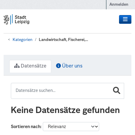
Zum Hauptinhalt wechseln
Anmelden
Kategorien
Landwirtschaft, Fischerei,...
Datensätze
Über uns
Keine Datensätze gefunden
Sortieren nach