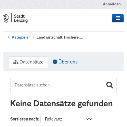
Zum Hauptinhalt wechseln
Anmelden
Kategorien
Landwirtschaft, Fischerei,...
Datensätze
Über uns
Keine Datensätze gefunden
Sortieren nach