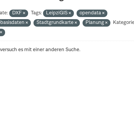
ate:
DXF
Tags:
LeipziGIS
opendata
basisdaten
Stadtgrundkarte
Planung
Kategori
t
 versuch es mit einer anderen Suche.