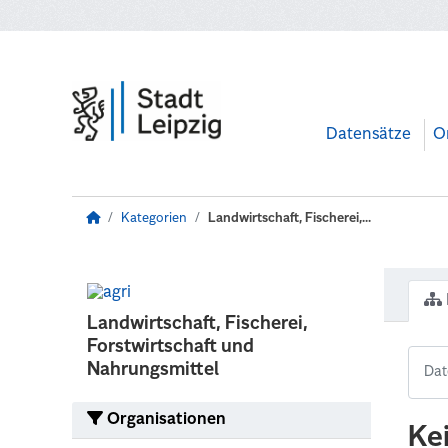
Zum Hauptinhalt wechseln
Datensätze
O
Kategorien
Landwirtschaft, Fischerei,...
Landwirtschaft, Fischerei,
Forstwirtschaft und
Nahrungsmittel
Organisationen
Ke