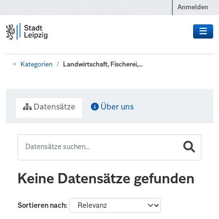
Zum Hauptinhalt wechseln
Anmelden
Kategorien
Landwirtschaft, Fischerei,...
Datensätze
Über uns
Keine Datensätze gefunden
Sortieren nach