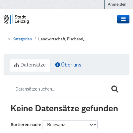
Zum Hauptinhalt wechseln
Anmelden
Kategorien
Landwirtschaft, Fischerei,...
Datensätze
Über uns
Keine Datensätze gefunden
Sortieren nach