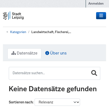
Zum Hauptinhalt wechseln
Anmelden
Kategorien
Landwirtschaft, Fischerei,...
Datensätze
Über uns
Keine Datensätze gefunden
Sortieren nach