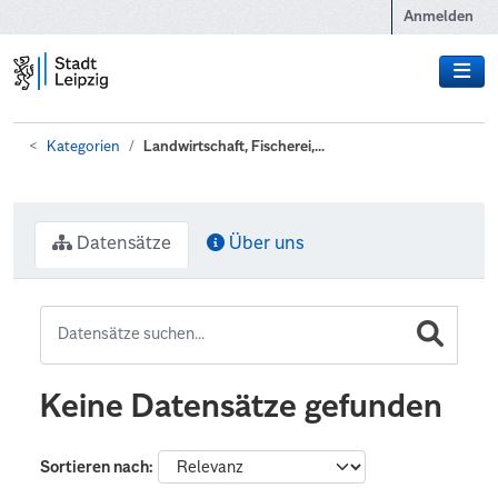
Zum Hauptinhalt wechseln
Anmelden
Kategorien
Landwirtschaft, Fischerei,...
Datensätze
Über uns
Keine Datensätze gefunden
Sortieren nach