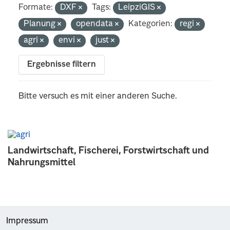
Formate:
DXF
Tags:
LeipziGIS
Planung
opendata
Kategorien:
regi
agri
envi
just
Ergebnisse filtern
Bitte versuch es mit einer anderen Suche.
Landwirtschaft, Fischerei, Forstwirtschaft und
Nahrungsmittel
Impressum