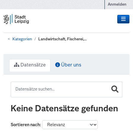
Zum Hauptinhalt wechseln
Anmelden
Kategorien
Landwirtschaft, Fischerei,...
Datensätze
Über uns
Keine Datensätze gefunden
Sortieren nach