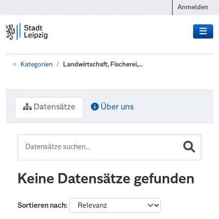
Zum Hauptinhalt wechseln
Anmelden
Kategorien
Landwirtschaft, Fischerei,...
Datensätze
Über uns
Keine Datensätze gefunden
Sortieren nach