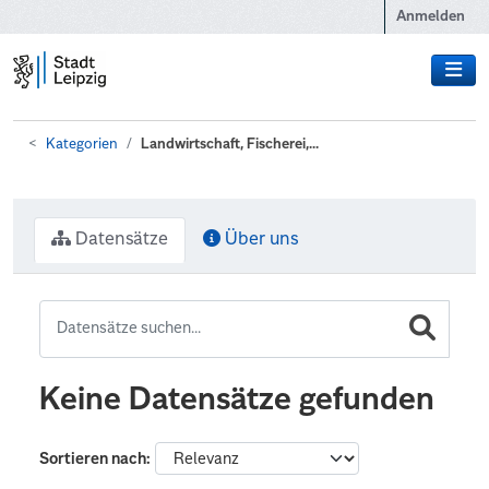
Zum Hauptinhalt wechseln
Anmelden
Kategorien
Landwirtschaft, Fischerei,...
Datensätze
Über uns
Keine Datensätze gefunden
Sortieren nach