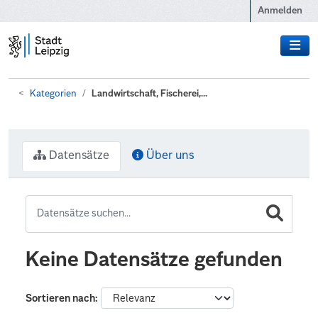
Zum Hauptinhalt wechseln
Anmelden
Kategorien
Landwirtschaft, Fischerei,...
Datensätze
Über uns
Keine Datensätze gefunden
Sortieren nach