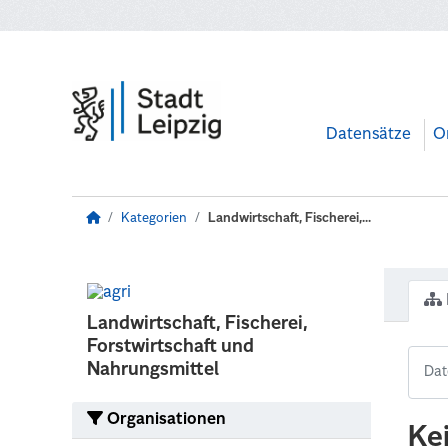
Zum Hauptinhalt wechseln
Datensätze
O
Kategorien
Landwirtschaft, Fischerei,...
Landwirtschaft, Fischerei,
Forstwirtschaft und
Nahrungsmittel
Organisationen
Ke