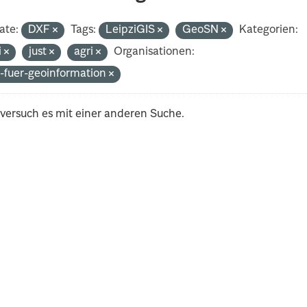
ate:
DXF
Tags:
LeipziGIS
GeoSN
Kategorien:
i
just
agri
Organisationen:
-fuer-geoinformation
 versuch es mit einer anderen Suche.