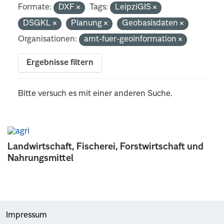
Formate:
DXF
Tags:
LeipziGIS
DSGKL
Planung
Geobasisdaten
Organisationen:
amt-fuer-geoinformation
Ergebnisse filtern
Bitte versuch es mit einer anderen Suche.
Landwirtschaft, Fischerei, Forstwirtschaft und
Nahrungsmittel
Impressum