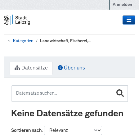
Zum Hauptinhalt wechseln
Anmelden
Kategorien
Landwirtschaft, Fischerei,...
Datensätze
Über uns
Keine Datensätze gefunden
Sortieren nach