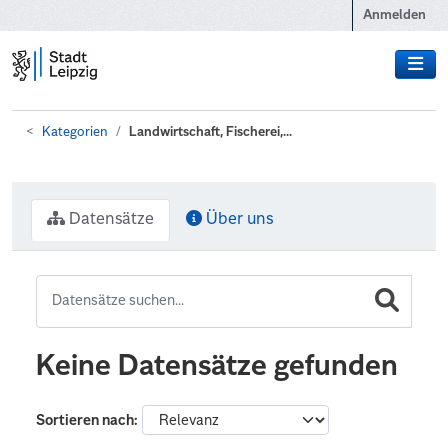
Zum Hauptinhalt wechseln
Anmelden
Kategorien
Landwirtschaft, Fischerei,...
Datensätze
Über uns
Keine Datensätze gefunden
Sortieren nach