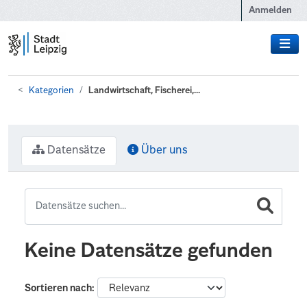
Zum Hauptinhalt wechseln
Anmelden
Kategorien
Landwirtschaft, Fischerei,...
Datensätze
Über uns
Keine Datensätze gefunden
Sortieren nach