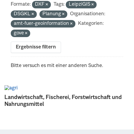
Formate:
DXF
Tags:
LeipziGIS
DSGKL
Planung
Organisationen:
amt-fuer-geoinformation
Kategorien:
gove
Ergebnisse filtern
Bitte versuch es mit einer anderen Suche.
Landwirtschaft, Fischerei, Forstwirtschaft und
Nahrungsmittel