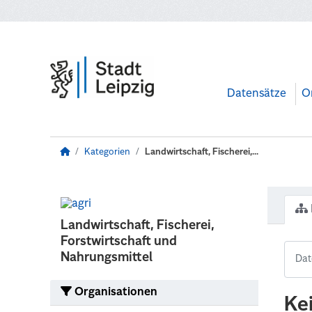
Zum Hauptinhalt wechseln
Datensätze
O
Kategorien
Landwirtschaft, Fischerei,...
Landwirtschaft, Fischerei,
Forstwirtschaft und
Nahrungsmittel
Organisationen
Ke