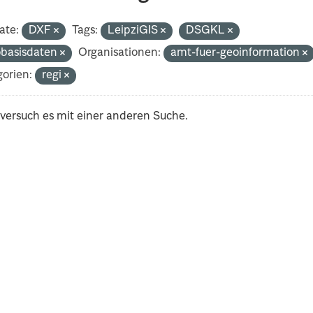
ate:
DXF
Tags:
LeipziGIS
DSGKL
basisdaten
Organisationen:
amt-fuer-geoinformation
orien:
regi
 versuch es mit einer anderen Suche.