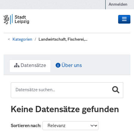
Zum Hauptinhalt wechseln
Anmelden
Kategorien
Landwirtschaft, Fischerei,...
Datensätze
Über uns
Keine Datensätze gefunden
Sortieren nach