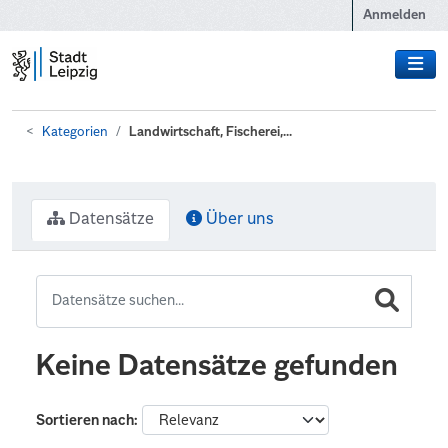
Zum Hauptinhalt wechseln
Anmelden
Kategorien
Landwirtschaft, Fischerei,...
Datensätze
Über uns
Keine Datensätze gefunden
Sortieren nach