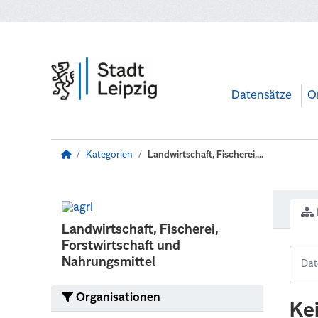
Zum Hauptinhalt wechseln
Datensätze
O
Kategorien
Landwirtschaft, Fischerei,...
Landwirtschaft, Fischerei,
Forstwirtschaft und
Nahrungsmittel
Organisationen
Ke