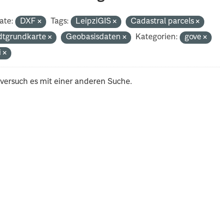
ate:
DXF
Tags:
LeipziGIS
Cadastral parcels
dtgrundkarte
Geobasisdaten
Kategorien:
gove
i
 versuch es mit einer anderen Suche.