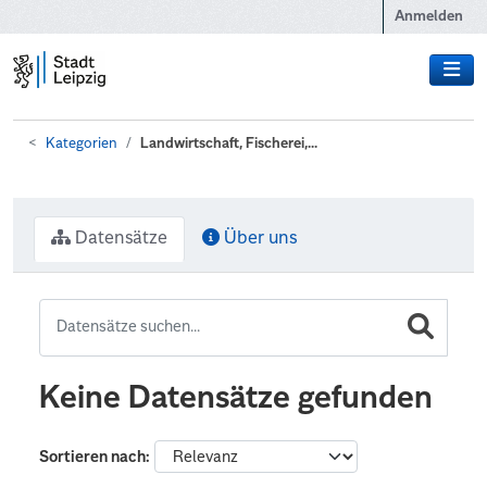
Zum Hauptinhalt wechseln
Anmelden
Kategorien
Landwirtschaft, Fischerei,...
Datensätze
Über uns
Keine Datensätze gefunden
Sortieren nach