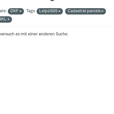
ate:
DXF
Tags:
LeipziGIS
Cadastral parcels
GKL
 versuch es mit einer anderen Suche.