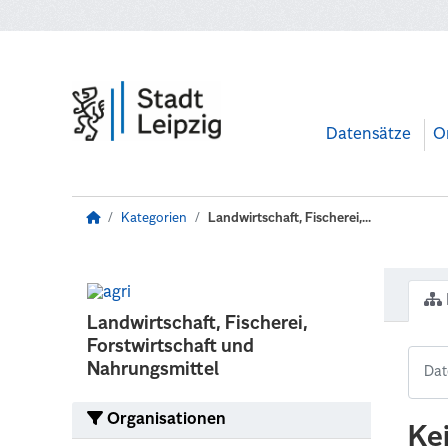
Zum Hauptinhalt wechseln
Datensätze
O
Kategorien
Landwirtschaft, Fischerei,...
Landwirtschaft, Fischerei,
Forstwirtschaft und
Nahrungsmittel
Organisationen
Ke