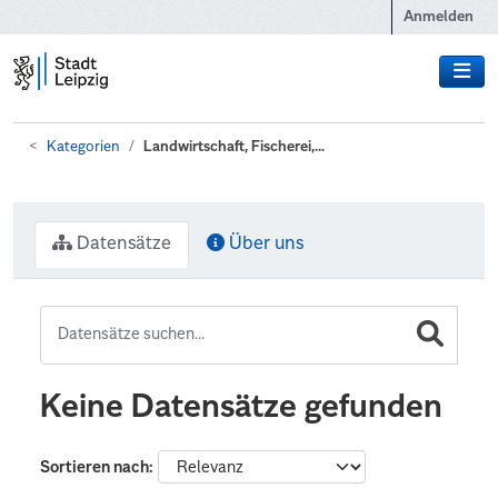
Zum Hauptinhalt wechseln
Anmelden
Kategorien
Landwirtschaft, Fischerei,...
Datensätze
Über uns
Keine Datensätze gefunden
Sortieren nach