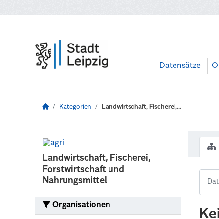
Zum Hauptinhalt wechseln
Datensätze
O
Kategorien
Landwirtschaft, Fischerei,...
Landwirtschaft, Fischerei,
Forstwirtschaft und
Nahrungsmittel
Organisationen
Ke