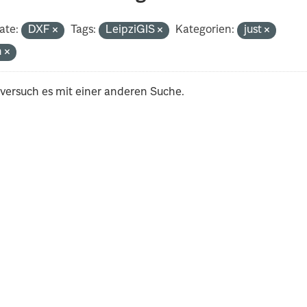
ate:
DXF
Tags:
LeipziGIS
Kategorien:
just
h
 versuch es mit einer anderen Suche.