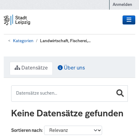
Zum Hauptinhalt wechseln
Anmelden
Kategorien
Landwirtschaft, Fischerei,...
Datensätze
Über uns
Keine Datensätze gefunden
Sortieren nach