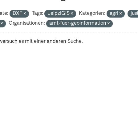
ate:
DXF
Tags:
LeipziGIS
Kategorien:
agri
jus
i
Organisationen:
amt-fuer-geoinformation
 versuch es mit einer anderen Suche.