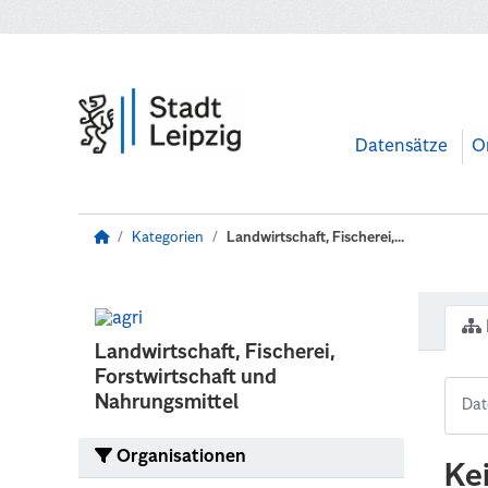
Zum Hauptinhalt wechseln
Datensätze
O
Kategorien
Landwirtschaft, Fischerei,...
Landwirtschaft, Fischerei,
Forstwirtschaft und
Nahrungsmittel
Organisationen
Ke