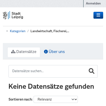
Zum Hauptinhalt wechseln
Anmelden
Kategorien
Landwirtschaft, Fischerei,...
Datensätze
Über uns
Keine Datensätze gefunden
Sortieren nach