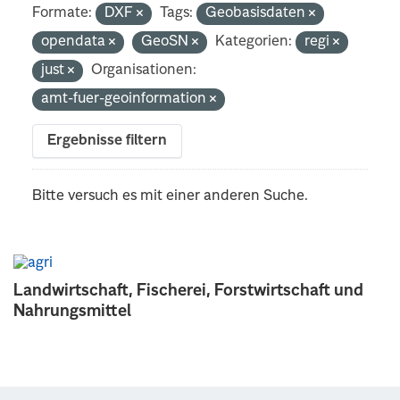
Formate:
DXF
Tags:
Geobasisdaten
opendata
GeoSN
Kategorien:
regi
just
Organisationen:
amt-fuer-geoinformation
Ergebnisse filtern
Bitte versuch es mit einer anderen Suche.
Landwirtschaft, Fischerei, Forstwirtschaft und
Nahrungsmittel