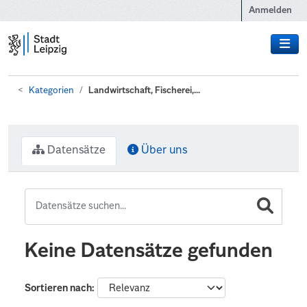
Zum Hauptinhalt wechseln
Anmelden
Kategorien
Landwirtschaft, Fischerei,...
Datensätze
Über uns
Keine Datensätze gefunden
Sortieren nach